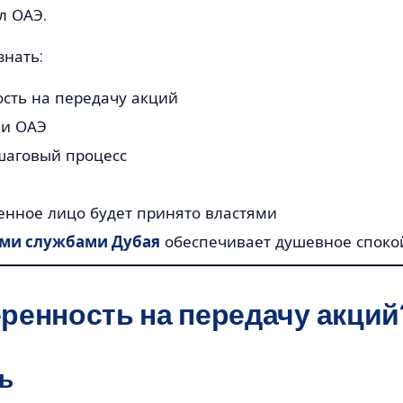
л ОАЭ.
знать:
ость на передачу акций
 и ОАЭ
шаговый процесс
ренное лицо будет принято властями
ми службами Дубая
обеспечивает душевное споко
веренность на передачу акций
ь