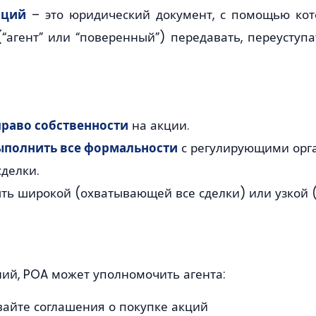
кций
– это юридический документ, с помощью кот
“агент” или “поверенный”) передавать, переуступ
 право собственности
на акции.
ыполнить все формальности
с регулирующими орга
делки.
ь широкой (охватывающей все сделки) или узкой (т
й
ний, POA может уполномочить агента:
айте соглашения о покупке акций