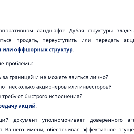
рпоративном ландшафте Дубая структуры владен
иться продать, переуступить или передать а
ы или оффшорных структур
.
ие проблемы:
ь за границей и не можете явиться лично?
вуют несколько акционеров или инвесторов?
и требуют быстрого исполнения?
редачу акций
.
ий документ уполномочивает доверенного аг
от Вашего имени, обеспечивая эффективное осущ