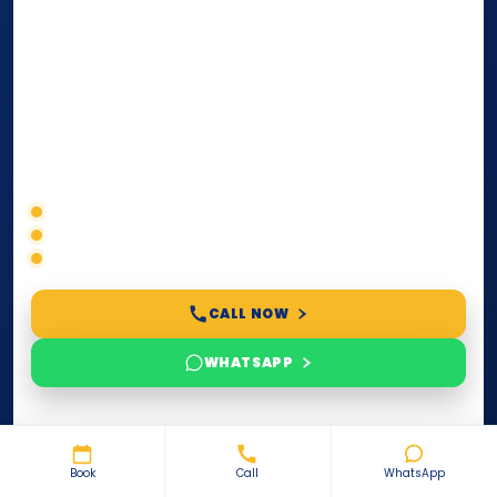
Copy
services for documents used
inside the UAE
or
internationally
. Whether you need a Power of
Attorney, affidavit, declaration, contract, company
paperwork, passport/ID certification, or supporting
documents for immigration, education, or corporate
compliance — we help you confirm requirements,
timelines, and next steps before you waste time.
Correct service selection
Accepted formats
Fast support
CALL NOW
WHATSAPP
Get a Quote / Next Steps
Share your request — we’ll reply with requirements,
Book
Call
WhatsApp
pricing guidance, and the fastest route to completion.