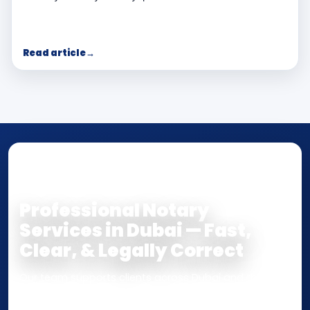
Read article
→
NOTARY • ATTESTATION • CERTIFIED TRUE
COPY
Professional Notary
Services in Dubai — Fast,
Clear, & Legally Correct
Our team supports clients across Dubai and the UAE
with
Notarization
,
Attestation
, and
Certified True