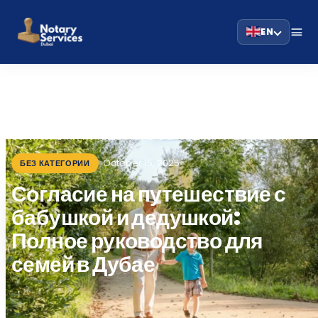
EN
HOME
BLOG
›
›
СОГЛАСИЕ НА ПУТЕШЕСТВИЕ С БАБУШКОЙ И ДЕДУШКОЙ:…
October 15, 2025
БЕЗ КАТЕГОРИИ
Согласие на путешествие с
бабушкой и дедушкой:
Полное руководство для
семей в Дубае