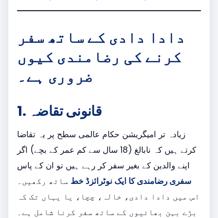
دادا دادی کے ساتھ سفر
کرنے کی رضامندی کیوں
ضروری ہے۔
1. قانونی تقاضہ
زیادہ تر امیگریشن حکام عالمی سطح پر یہ تقاضا
کرتے ہیں کہ نابالغ (18 سال سے کم عمر کے بچے) اگر
اپنے والدین کے بغیر سفر کر رہے ہیں تو ان کے پاس
سفری رضامندی کا ایک نوٹرائزڈ خط
ساتھ رکھیں۔
اس میں دادا دادی، خالہ، چچا، یا یہاں تک کہ
بڑے بہن بھائیوں کے ساتھ سفر کرنا شامل ہے۔