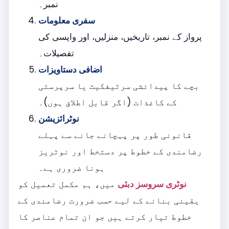
نمبر۔
سفری معلومات
پرواز کے نمبر، تاریخیں، منزلیں، اور واپسی کی
تفصیلات۔
اضافی دستاویزات
بچے کا پیدائشی سرٹیفکیٹ یا سرپرستی
کے کاغذات (اگر قابل اطلاق ہوں)۔
نوٹرائزیشن
قانونی طور پر پہچانے جانے سے پہلے
رضامندی کے خطوط پر دستخط اور نوٹریز
ہونا ضروری ہے۔
نوٹری سروسز دبئی
میں، ہم مکمل تعمیل کو
یقینی بنانے کے لیے حسب ضرورت رضامندی کے
خطوط تیار کرتے ہیں جو ان تمام عناصر کا