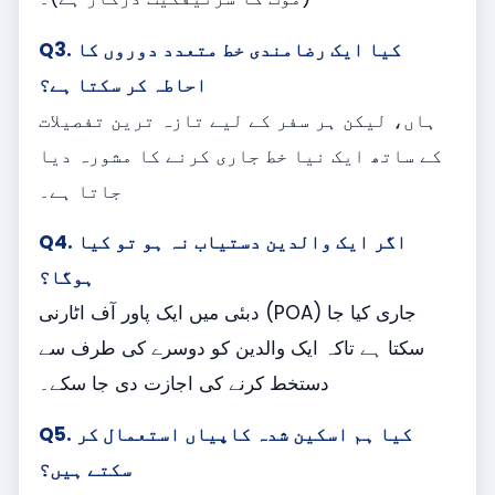
Q3. کیا ایک رضامندی خط متعدد دوروں کا
احاطہ کر سکتا ہے؟
ہاں، لیکن ہر سفر کے لیے تازہ ترین تفصیلات
کے ساتھ ایک نیا خط جاری کرنے کا مشورہ دیا
جاتا ہے۔
Q4. اگر ایک والدین دستیاب نہ ہو تو کیا
ہوگا؟
دبئی میں ایک پاور آف اٹارنی (POA) جاری کیا جا
سکتا ہے تاکہ ایک والدین کو دوسرے کی طرف سے
دستخط کرنے کی اجازت دی جا سکے۔
Q5. کیا ہم اسکین شدہ کاپیاں استعمال کر
سکتے ہیں؟