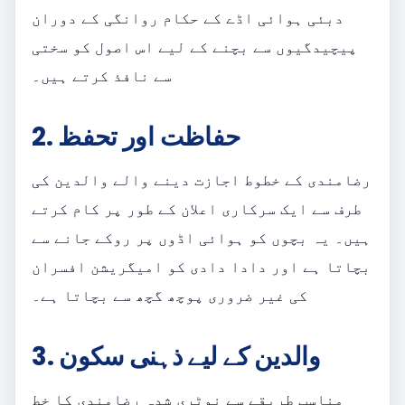
دبئی ہوائی اڈے کے حکام روانگی کے دوران
پیچیدگیوں سے بچنے کے لیے اس اصول کو سختی
سے نافذ کرتے ہیں۔
2. حفاظت اور تحفظ
رضامندی کے خطوط اجازت دینے والے والدین کی
طرف سے ایک سرکاری اعلان کے طور پر کام کرتے
ہیں۔ یہ بچوں کو ہوائی اڈوں پر روکے جانے سے
بچاتا ہے اور دادا دادی کو امیگریشن افسران
کی غیر ضروری پوچھ گچھ سے بچاتا ہے۔
3. والدین کے لیے ذہنی سکون
مناسب طریقے سے نوٹری شدہ رضامندی کا خط