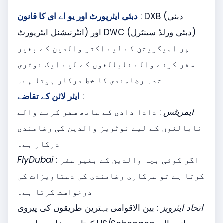
: DXB (دبئی
دبئی ایئرپورٹ اور یو اے ای کا قانون
انٹرنیشنل ایئرپورٹ) اور DWC (دبئی ورلڈ سینٹرل)
پر امیگریشن کے لیے اکثر والدین کے بغیر
سفر کرنے والے نابالغوں کے لیے ایک نوٹری
شدہ رضامندی کا خط درکار ہوتا ہے۔
:
ایئر لائن کے تقاضے
ایمریٹس
: دادا دادی کے ساتھ سفر کرنے والے
نابالغوں کے لیے نوٹریز والدین کی رضامندی
درکار ہے۔
: اگر کوئی بچہ والدین کے بغیر سفر
FlyDubai
کرتا ہے تو سرکاری رضامندی کی دستاویزات کی
درخواست کرتا ہے۔
اتحاد ایئرویز
: بین الاقوامی بہترین طریقوں کی پیروی