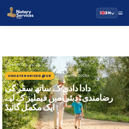
EN
HOME
BLOG
دادا دادی کے ساتھ سفر کی رضامندی:…
›
›
October 15, 2025
UNCATEGORIZED @UR
دادا دادی کے ساتھ سفر کی
رضامندی: دبئی میں فیملیز کے لیے
ایک مکمل گائیڈ