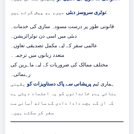
میں، ہم پیش کرتے ہیں:
نوٹری سروسز دبئی
قانونی طور پر درست مسودہ سازی کی خدمات۔
دبئی میں اسی دن نوٹرائزیشن۔
عالمی سفر کے لیے مکمل تصدیقی تعاون۔
متعدد زبانوں میں ترجمہ۔
مختلف ممالک کی ضروریات کے لیے ماہرین کی
رہنمائی۔
ہماری ٹیم
پریشانی سے پاک دستاویزات کو
یقینی
بناتی ہے، خاندانوں کو یہ اعتماد دیتی ہے
کہ ان کے بچے دادا دادی کے ساتھ آسانی سے
سفر کر سکتے ہیں۔