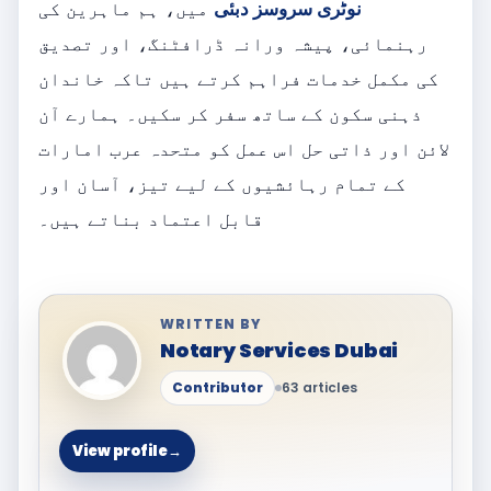
نوٹری سروسز دبئی
میں، ہم ماہرین کی
رہنمائی، پیشہ ورانہ ڈرافٹنگ، اور تصدیق
کی مکمل خدمات فراہم کرتے ہیں تاکہ خاندان
ذہنی سکون کے ساتھ سفر کر سکیں۔ ہمارے آن
لائن اور ذاتی حل اس عمل کو متحدہ عرب امارات
کے تمام رہائشیوں کے لیے تیز، آسان اور
قابل اعتماد بناتے ہیں۔
WRITTEN BY
Notary Services Dubai
Contributor
63 articles
View profile
→