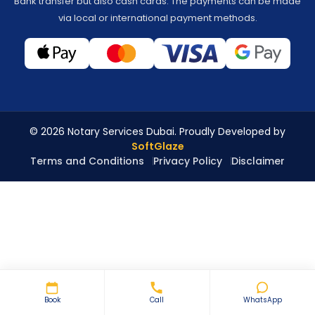
Bank transfer but also cash cards. The payments can be made
via local or international payment methods.
© 2026 Notary Services Dubai. Proudly Developed by
SoftGlaze
Terms and Conditions
Privacy Policy
Disclaimer
Book
Call
WhatsApp