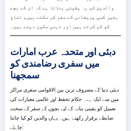
والدین کو یہ یقینی بناتا ہے کہ ان کے بچے
بغیر کسی پریشانی کے سفر کر سکتے ہیں، تناؤ
کو کم کرتے ہیں اور ذہنی سکون دیتے ہیں۔
دبئی اور متحدہ عرب امارات
میں سفری رضامندی کو
سمجھنا
دبئی دنیا کے مصروف ترین بین الاقوامی سفری مراکز
میں سے ایک ہے۔ حکام تحفظ اور عالمی معیارات کی
تعمیل کو یقینی بنانے کے لیے بچوں کے سفر کے سخت
ضابطے برقرار رکھتے ہیں۔ یہاں والدین کو کیا جاننا
چاہئے: