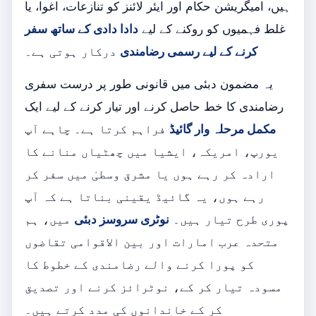
ہیں، امیگریشن حکام اور ایئر لائنز کو تنازعات، اغوا، یا
غلط فہمیوں کو روکنے کے لیے
دادا دادی کے ساتھ سفر
کرنے کے لیے رسمی رضامندی
درکار ہوتی ہے۔
یہ مضمون دبئی میں قانونی طور پر درست سفری
رضامندی کا خط حاصل کرنے اور تیار کرنے کے لیے ایک
مکمل مرحلہ وار گائیڈ
فراہم کرتا ہے۔ چاہے آپ
یورپ، امریکہ، ایشیا میں چھٹیاں منانے کا
ارادہ کر رہے ہوں یا مشرق وسطیٰ میں سفر کر
رہے ہوں، یہ گائیڈ یقینی بناتا ہے کہ آپ
پوری طرح تیار ہیں۔
نوٹری سروسز دبئی
میں، ہم
متحدہ عرب امارات اور بین الاقوامی تقاضوں
کو پورا کرنے والے رضامندی کے خطوط کا
مسودہ تیار کر کے، نوٹرائز کرنے اور تصدیق
کر کے خاندانوں کی مدد کرتے ہیں۔