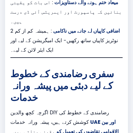
میعاد ختم ہونے والے دستاویزات
: اس بات کو یقینی
بنائیں کہ پاسپورٹ اور ایمریٹس آئی ڈی درست
ہیں۔
اضافی کاپیاں لے جانے میں ناکامی
: ہمیشہ کم از کم 2
نوٹریز کاپیاں ساتھ رکھیں- ایک امیگریشن کے لیے اور
ایک ایئر لائن کے لیے۔
سفری رضامندی کے خطوط
کے لیے دبئی میں پیشہ ورانہ
خدمات
اگرچہ کچھ والدین DIY رضامندی کے خطوط کی
UAE اور بین
کوشش کرتے ہیں، پیشہ ورانہ خدمات
الاقوامی تقاضوں کی تعمیل کو
یقینی بناتی ہیں۔