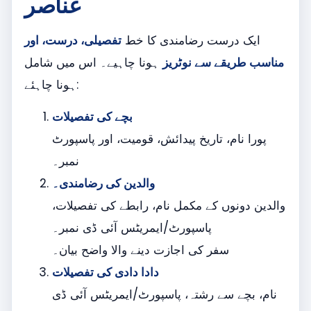
عناصر
ایک درست رضامندی کا خط
تفصیلی، درست، اور
مناسب طریقے سے نوٹریز
ہونا چاہیے۔ اس میں شامل
ہونا چاہئے:
بچے کی تفصیلات
پورا نام، تاریخ پیدائش، قومیت، اور پاسپورٹ
نمبر۔
والدین کی رضامندی۔
والدین دونوں کے مکمل نام، رابطے کی تفصیلات،
پاسپورٹ/ایمریٹس آئی ڈی نمبر۔
سفر کی اجازت دینے والا واضح بیان۔
دادا دادی کی تفصیلات
نام، بچے سے رشتہ، پاسپورٹ/ایمریٹس آئی ڈی