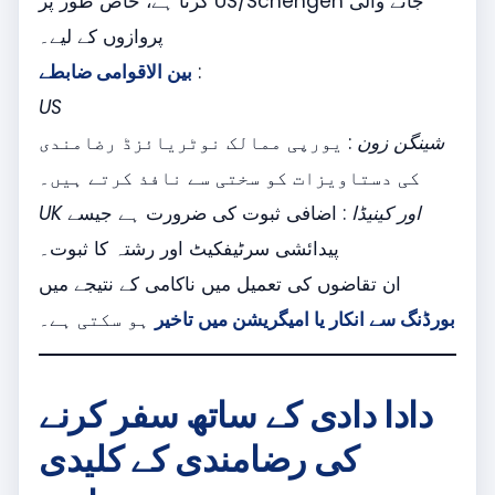
کرتا ہے، خاص طور پر US/Schengen جانے والی
پروازوں کے لیے۔
:
بین الاقوامی ضابطے
US
شینگن زون
: یورپی ممالک نوٹریائزڈ رضامندی
کی دستاویزات کو سختی سے نافذ کرتے ہیں۔
UK اور کینیڈا
: اضافی ثبوت کی ضرورت ہے جیسے
پیدائشی سرٹیفکیٹ اور رشتہ کا ثبوت۔
ان تقاضوں کی تعمیل میں ناکامی کے نتیجے میں
بورڈنگ سے انکار یا امیگریشن میں تاخیر
ہو سکتی ہے۔
دادا دادی کے ساتھ سفر کرنے
کی رضامندی کے کلیدی