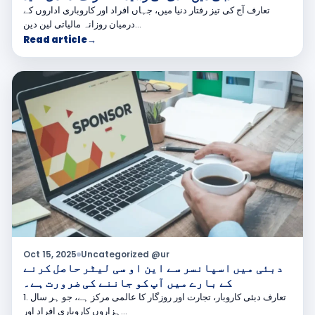
تعارف آج کی تیز رفتار دنیا میں، جہاں افراد اور کاروباری اداروں کے
درمیان روزانہ مالیاتی لین دین…
Read article
→
Oct 15, 2025
Uncategorized @ur
دبئی میں اسپانسر سے این او سی لیٹر حاصل کرنے
کے بارے میں آپ کو جاننے کی ضرورت ہے۔
1. تعارف دبئی کاروبار، تجارت اور روزگار کا عالمی مرکز ہے، جو ہر سال
ہزاروں کاروباری افراد اور…