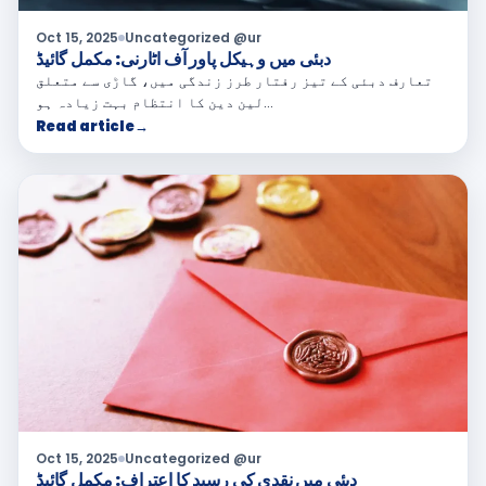
Oct 15, 2025
Uncategorized @ur
دبئی میں وہیکل پاور آف اٹارنی: مکمل گائیڈ
تعارف دبئی کے تیز رفتار طرز زندگی میں، گاڑی سے متعلق
لین دین کا انتظام بہت زیادہ ہو…
Read article
→
Oct 15, 2025
Uncategorized @ur
دبئی میں نقدی کی رسید کا اعتراف: مکمل گائیڈ