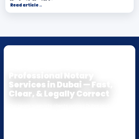
Read article
→
NOTARY • ATTESTATION • CERTIFIED TRUE
COPY
Professional Notary
Services in Dubai — Fast,
Clear, & Legally Correct
Our team supports clients across Dubai and the UAE
with
Notarization
,
Attestation
, and
Certified True
Copy
services for documents used
inside the UAE
or
internationally
. Whether you need a Power of
Attorney, affidavit, declaration, contract, company