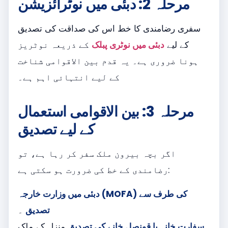
مرحلہ 2: دبئی میں نوٹرائزیشن
سفری رضامندی کا خط اس کی صداقت کی تصدیق
کے لیے
دبئی میں نوٹری پبلک
کے ذریعہ نوٹریز
ہونا ضروری ہے۔ یہ قدم بین الاقوامی شناخت
کے لیے انتہائی اہم ہے۔
مرحلہ 3: بین الاقوامی استعمال
کے لیے تصدیق
اگر بچہ بیرون ملک سفر کر رہا ہے، تو
رضامندی کے خط کی ضرورت ہو سکتی ہے:
دبئی میں وزارت خارجہ (MOFA) کی طرف سے
تصدیق
۔
سفارت خانہ یا قونصل خانے کی تصدیق
منزل کے ملک