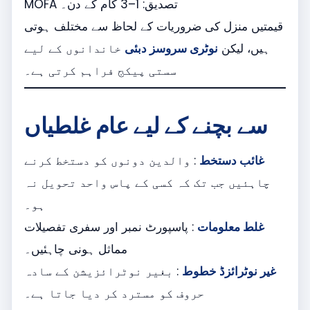
MOFA تصدیق: 1–3 کام کے دن۔
قیمتیں منزل کی ضروریات کے لحاظ سے مختلف ہوتی
ہیں، لیکن
نوٹری سروسز دبئی
خاندانوں کے لیے
سستی پیکج فراہم کرتی ہے۔
سے بچنے کے لیے عام غلطیاں
غائب دستخط
: والدین دونوں کو دستخط کرنے
چاہئیں جب تک کہ کسی کے پاس واحد تحویل نہ
ہو۔
غلط معلومات
: پاسپورٹ نمبر اور سفری تفصیلات
مماثل ہونی چاہئیں۔
غیر نوٹرائزڈ خطوط
: بغیر نوٹرائزیشن کے سادہ
حروف کو مسترد کر دیا جاتا ہے۔