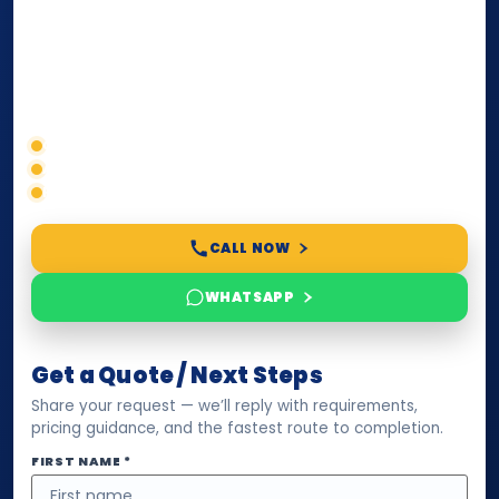
paperwork, passport/ID certification, or supporting
documents for immigration, education, or corporate
compliance — we help you confirm requirements,
timelines, and next steps before you waste time.
Correct service selection
Accepted formats
Fast support
CALL NOW
WHATSAPP
Get a Quote / Next Steps
Share your request — we’ll reply with requirements,
pricing guidance, and the fastest route to completion.
FIRST NAME *