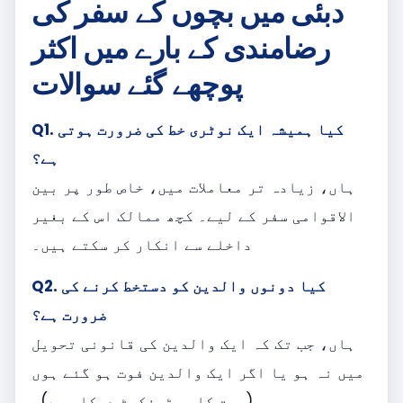
دبئی میں بچوں کے سفر کی
رضامندی کے بارے میں اکثر
پوچھے گئے سوالات
Q1. کیا ہمیشہ ایک نوٹری خط کی ضرورت ہوتی
ہے؟
ہاں، زیادہ تر معاملات میں، خاص طور پر بین
الاقوامی سفر کے لیے۔ کچھ ممالک اس کے بغیر
داخلے سے انکار کر سکتے ہیں۔
Q2. کیا دونوں والدین کو دستخط کرنے کی
ضرورت ہے؟
ہاں، جب تک کہ ایک والدین کی قانونی تحویل
میں نہ ہو یا اگر ایک والدین فوت ہو گئے ہوں
(موت کا سرٹیفکیٹ درکار ہے)۔